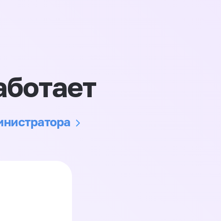
аботает
министратора