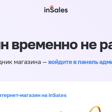
н временно не р
войдите в панель ад
дник магазина —
нтернет-магазин на inSales